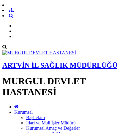
ARTVİN İL SAĞLIK MÜDÜRLÜĞÜ
MURGUL DEVLET
HASTANESİ
Kurumsal
Başhekim
İdari ve Mali İşler Müdürü
Kurumsal Amaç ve Değerler