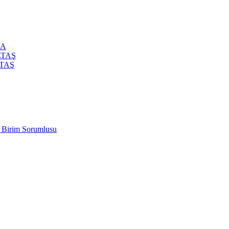
CA
LTAŞ
LTAŞ
t Birim Sorumlusu