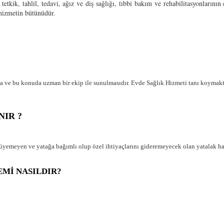
il, tedavi, ağız ve diş sağlığı, tıbbi bakım ve rehabilitasyonlarının evin
 hizmetin bütünüdür.
nda ve bu konuda uzman bir ekip ile sunulmasıdır. Evde Sağlık Hizmeti tanı koymak
IR ?
üyemeyen ve yatağa bağımlı olup özel ihtiyaçlarını gideremeyecek olan yatalak hast
EMİ NASILDIR?