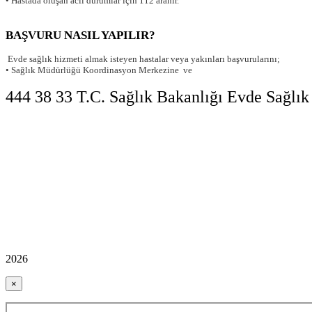
• Hastada oluşan acil durumlar için 112 aranır.
BAŞVURU NASIL YAPILIR?
Evde sağlık hizmeti almak isteyen hastalar veya yakınları başvurularını;
• Sağlık Müdürlüğü Koordinasyon Merkezine ve
444 38 33 T.C. Sağlık Bakanlığı Evde Sağlık 
2026
×