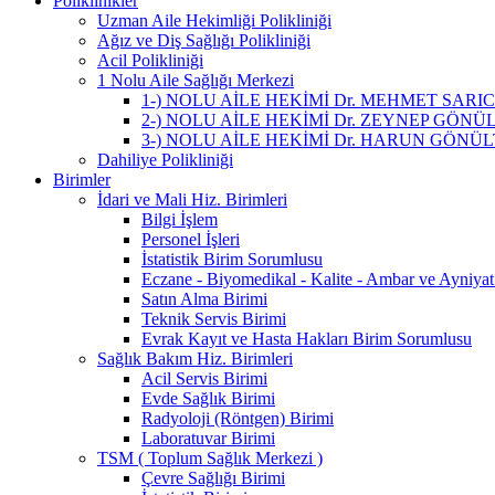
Poliklinikler
Uzman Aile Hekimliği Polikliniği
Ağız ve Diş Sağlığı Polikliniği
Acil Polikliniği
1 Nolu Aile Sağlığı Merkezi
1-) NOLU AİLE HEKİMİ Dr. MEHMET SARI
2-) NOLU AİLE HEKİMİ Dr. ZEYNEP GÖNÜ
3-) NOLU AİLE HEKİMİ Dr. HARUN GÖNÜ
Dahiliye Polikliniği
Birimler
İdari ve Mali Hiz. Birimleri
Bilgi İşlem
Personel İşleri
İstatistik Birim Sorumlusu
Eczane - Biyomedikal - Kalite - Ambar ve Ayniya
Satın Alma Birimi
Teknik Servis Birimi
Evrak Kayıt ve Hasta Hakları Birim Sorumlusu
Sağlık Bakım Hiz. Birimleri
Acil Servis Birimi
Evde Sağlık Birimi
Radyoloji (Röntgen) Birimi
Laboratuvar Birimi
TSM ( Toplum Sağlık Merkezi )
Çevre Sağlığı Birimi