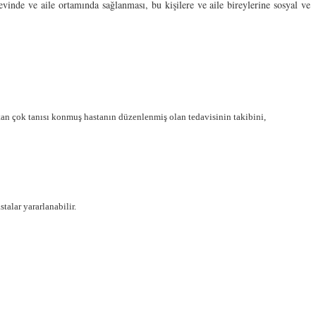
de ve aile ortamında sağlanması, bu kişilere ve aile bireylerine sosyal ve
tan çok tanısı konmuş hastanın düzenlenmiş olan tedavisinin takibini,
alar yararlanabilir.