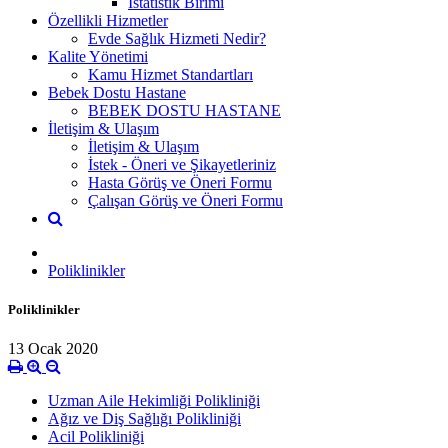
İstatistik Birimi
Özellikli Hizmetler
Evde Sağlık Hizmeti Nedir?
Kalite Yönetimi
Kamu Hizmet Standartları
Bebek Dostu Hastane
BEBEK DOSTU HASTANE
İletişim & Ulaşım
İletişim & Ulaşım
İstek - Öneri ve Şikayetleriniz
Hasta Görüş ve Öneri Formu
Çalışan Görüş ve Öneri Formu
Poliklinikler
Poliklinikler
13 Ocak 2020
Uzman Aile Hekimliği Polikliniği
Ağız ve Diş Sağlığı Polikliniği
Acil Polikliniği