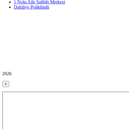
1 Nolu Aile Sağlığı Merkezi
Dahiliye Polikliniği
2026
×