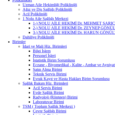
Poliklinikler
Uzman Aile Hekimliği Polikliniği
Ağız ve Diş Sağlığı Polikliniği
Acil Polikliniği
1 Nolu Aile Sağlığı Merkezi
1-) NOLU AİLE HEKİMİ Dr. MEHMET SARI
2-) NOLU AİLE HEKİMİ Dr. ZEYNEP GÖNÜ
3-) NOLU AİLE HEKİMİ Dr. HARUN GÖNÜ
Dahiliye Polikliniği
Birimler
İdari ve Mali Hiz. Birimleri
Bilgi İşlem
Personel İşleri
İstatistik Birim Sorumlusu
Eczane - Biyomedikal - Kalite - Ambar ve Ayniya
Satın Alma Birimi
Teknik Servis Birimi
Evrak Kayıt ve Hasta Hakları Birim Sorumlusu
Sağlık Bakım Hiz. Birimleri
Acil Servis Birimi
Evde Sağlık Birimi
Radyoloji (Röntgen) Birimi
Laboratuvar Birimi
TSM ( Toplum Sağlık Merkezi )
Çevre Sağlığı Birimi