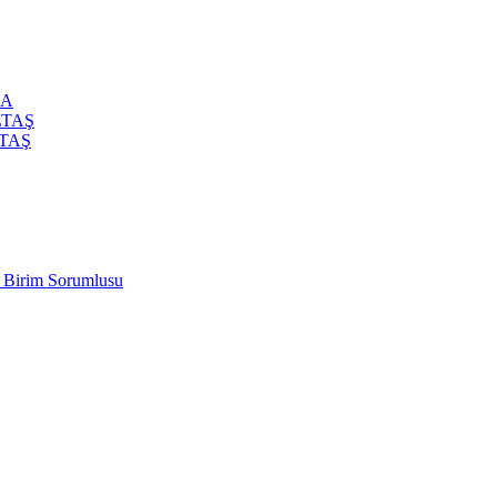
CA
LTAŞ
LTAŞ
t Birim Sorumlusu