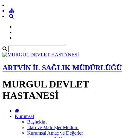
ARTVİN İL SAĞLIK MÜDÜRLÜĞÜ
MURGUL DEVLET
HASTANESİ
Kurumsal
Başhekim
İdari ve Mali İşler Müdürü
Kurumsal Amaç ve Değerler