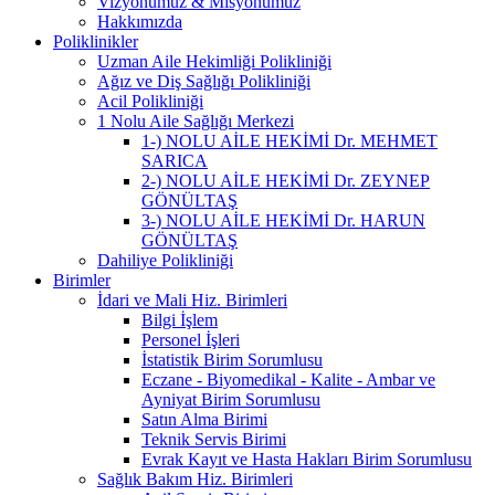
Vizyonumuz & Misyonumuz
Hakkımızda
Poliklinikler
Uzman Aile Hekimliği Polikliniği
Ağız ve Diş Sağlığı Polikliniği
Acil Polikliniği
1 Nolu Aile Sağlığı Merkezi
1-) NOLU AİLE HEKİMİ Dr. MEHMET
SARICA
2-) NOLU AİLE HEKİMİ Dr. ZEYNEP
GÖNÜLTAŞ
3-) NOLU AİLE HEKİMİ Dr. HARUN
GÖNÜLTAŞ
Dahiliye Polikliniği
Birimler
İdari ve Mali Hiz. Birimleri
Bilgi İşlem
Personel İşleri
İstatistik Birim Sorumlusu
Eczane - Biyomedikal - Kalite - Ambar ve
Ayniyat Birim Sorumlusu
Satın Alma Birimi
Teknik Servis Birimi
Evrak Kayıt ve Hasta Hakları Birim Sorumlusu
Sağlık Bakım Hiz. Birimleri