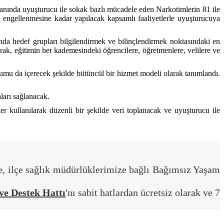
anında uyuşturucu ile sokak bazlı mücadele eden Narkotimlerin 81 ile
n engellenmesine kadar yapılacak kapsamlı faaliyetlerle uyuşturucuya
unda hedef grupları bilgilendirmek ve bilinçlendirmek noktasındaki en
larak, eğitimin her kademesindeki öğrencilere, öğretmenlere, velilere ve
mu da içerecek şekilde bütüncül bir hizmet modeli olarak tanımlandı.
aları sağlanacak.
er kullanılarak düzenli bir şekilde veri toplanacak ve uyuşturucu ile
e, ilçe sağlık müdürlüklerimize bağlı Bağımsız Yaşam
e Destek Hattı
'nı sabit hatlardan ücretsiz olarak ve 7