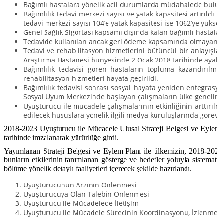
Bağımlı hastalara yönelik acil durumlarda müdahalede buluna
Bağımlılık tedavi merkezi sayısı ve yatak kapasitesi artırı
tedavi merkezi sayısı 104’e yatak kapasitesi ise 1062’ye yükse
Genel Sağlık Sigortası kapsamı dışında kalan bağımlı hastal
Tedavide kullanılan ancak geri ödeme kapsamında olmayan 
Tedavi ve rehabilitasyon hizmetlerini bütüncül bir anlayış
Araştırma Hastanesi bünyesinde 2 Ocak 2018 tarihinde ayak
Bağımlılık tedavisi gören hastaların topluma kazandırıl
rehabilitasyon hizmetleri hayata geçirildi.
Bağımlılık tedavisi sonrası sosyal hayata yeniden entegras
Sosyal Uyum Merkezinde başlayan çalışmaların ülke geneline y
Uyuşturucu ile mücadele çalışmalarının etkinliğinin arttırıl
edilecek hususlara yönelik ilgili medya kuruluşlarında görev
2018-2023 Uyuşturucu ile Mücadele Ulusal Strateji Belgesi ve Ey
tarihinde imzalanarak yürürlüğe girdi.
Yayımlanan Strateji Belgesi ve Eylem Planı ile ülkemizin, 2018-202
bunların etkilerinin tanımlanan gösterge ve hedefler yoluyla sistemat
bölüme yönelik detaylı faaliyetleri içerecek şekilde hazırlandı.
Uyuşturucunun Arzının Önlenmesi
Uyuşturucuya Olan Talebin Önlenmesi
Uyuşturucu ile Mücadelede İletişim
Uyuşturucu ile Mücadele Sürecinin Koordinasyonu, İzlenme