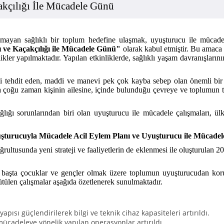
kçılığı İle Mücadele Günü
lmayan sağlıklı bir toplum hedefine ulaşmak, uyuşturucu ile mücade
ı ve Kaçakçılığı ile Mücadele Günü"
olarak kabul etmiştir. Bu amaca 
ikler yapılmaktadır. Yapılan etkinliklerde, sağlıklı yaşam davranışlar
tehdit eden, maddi ve manevi pek çok kayba sebep olan önemli bir sor
nı sıra çoğu zaman kişinin ailesine, içinde bulunduğu çevreye ve toplum
ığı sorunlarından biri olan uyuşturucu ile mücadele çalışmaları, ülk
şturucuyla Mücadele Acil Eylem Planı ve Uyuşturucu ile Mücadele 
rultusunda yeni strateji ve faaliyetlerin de eklenmesi ile oluşturulan 
da başta çocuklar ve gençler olmak üzere toplumun uyuşturucudan korun
rütülen çalışmalar aşağıda özetlenerek sunulmaktadır.
sı güçlendirilerek bilgi ve teknik cihaz kapasiteleri artırıldı.
mücadeleye yönelik yapılan operasyonlar artırıldı.