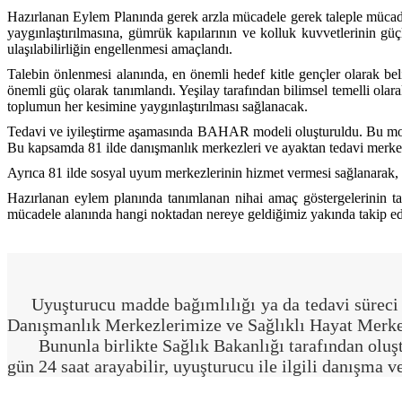
Hazırlanan Eylem Planında gerek arzla mücadele gerek taleple mücade
yaygınlaştırılmasına, gümrük kapılarının ve kolluk kuvvetlerinin gü
ulaşılabilirliğin engellenmesi amaçlandı.
Talebin önlenmesi alanında, en önemli hedef kitle gençler olarak bel
önemli güç olarak tanımlandı. Yeşilay tarafından bilimsel temelli olara
toplumun her kesimine yaygınlaştırılması sağlanacak.
Tedavi ve iyileştirme aşamasında BAHAR modeli oluşturuldu. Bu model
Bu kapsamda 81 ilde danışmanlık merkezleri ve ayaktan tedavi merkezle
Ayrıca 81 ilde sosyal uyum merkezlerinin hizmet vermesi sağlanarak, 
Hazırlanan eylem planında tanımlanan nihai amaç göstergelerinin taki
mücadele alanında hangi noktadan nereye geldiğimiz yakında takip ed
Uyuşturucu madde bağımlılığı ya da tedavi süreci il
Danışmanlık Merkezlerimize ve Sağlıklı Hayat Merkez
Bununla birlikte Sağlık Bakanlığı tarafından oluş
gün 24 saat arayabilir, uyuşturucu ile ilgili danışma v