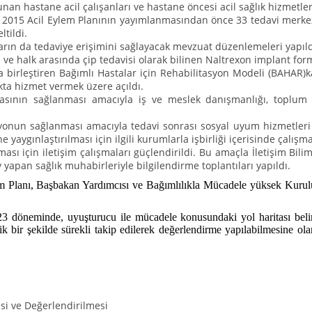
n hastane acil çalışanları ve hastane öncesi acil sağlık hizmetlerin
ldı. 2015 Acil Eylem Planının yayımlanmasından önce 33 tedavi merk
ltildi.
arın da tedaviye erişimini sağlayacak mevzuat düzenlemeleri yapıldı
ve halk arasında çip tedavisi olarak bilinen Naltrexon implant f
la birleştiren Bağımlı Hastalar için Rehabilitasyon Modeli (BAHAR)
ta hizmet vermek üzere açıldı.
masının sağlanması amacıyla iş ve meslek danışmanlığı, toplum 
yonun sağlanması amacıyla tedavi sonrası sosyal uyum hizmetleri h
aygınlaştırılması için ilgili kurumlarla işbirliği içerisinde çalış
ması için iletişim çalışmaları güçlendirildi. Bu amaçla İletişim Bili
 yapan sağlık muhabirleriyle bilgilendirme toplantıları yapıldı.
lem Planı, Başbakan Yardımcısı ve Bağımlılıkla Mücadele yüksek Kur
3 döneminde, uyuşturucu ile mücadele konusundaki yol haritası belirl
ik bir şekilde sürekli takip edilerek değerlendirme yapılabilmesine ol
si ve Değerlendirilmesi