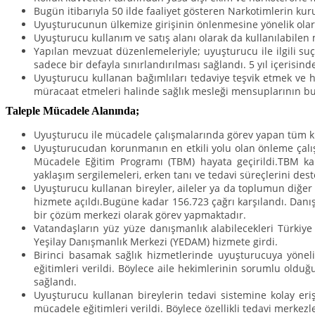
Bugün itibarıyla 50 ilde faaliyet gösteren Narkotimlerin ku
Uyuşturucunun ülkemize girişinin önlenmesine yönelik olara
Uyuşturucu kullanım ve satış alanı olarak da kullanılabilen 
Yapılan mevzuat düzenlemeleriyle; uyuşturucu ile ilgili suç
sadece bir defayla sınırlandırılması sağlandı. 5 yıl içerisinde
Uyuşturucu kullanan bağımlıları tedaviye teşvik etmek ve 
müracaat etmeleri halinde sağlık mesleği mensuplarının bu k
Taleple Mücadele Alanında;
Uyuşturucu ile mücadele çalışmalarında görev yapan tüm kur
Uyuşturucudan korunmanın en etkili yolu olan önleme çalışm
Mücadele Eğitim Programı (TBM) hayata geçirildi.TBM ka
yaklaşım sergilemeleri, erken tanı ve tedavi süreçlerini des
Uyuşturucu kullanan bireyler, aileler ya da toplumun diğer
hizmete açıldı.Bugüne kadar 156.723 çağrı karşılandı. Danış
bir çözüm merkezi olarak görev yapmaktadır.
Vatandaşların yüz yüze danışmanlık alabilecekleri Türkiye 
Yeşilay Danışmanlık Merkezi (YEDAM) hizmete girdi.
Birinci basamak sağlık hizmetlerinde uyuşturucuya yönel
eğitimleri verildi. Böylece aile hekimlerinin sorumlu oldu
sağlandı.
Uyuşturucu kullanan bireylerin tedavi sistemine kolay eriş
mücadele eğitimleri verildi. Böylece özellikli tedavi merkezl