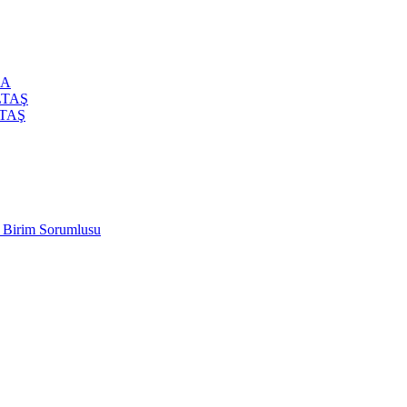
CA
LTAŞ
LTAŞ
t Birim Sorumlusu