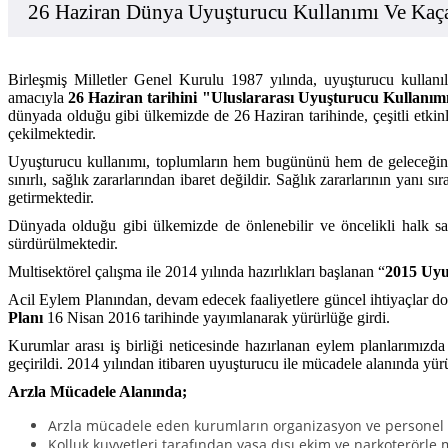
26 Haziran Dünya Uyuşturucu Kullanımı Ve Kaça
Birleşmiş Milletler Genel Kurulu 1987 yılında, uyuşturucu kullanı
amacıyla
26 Haziran tarihini "Uluslararası Uyuşturucu Kullanım
dünyada olduğu gibi ülkemizde de 26 Haziran tarihinde, çeşitli etkinl
çekilmektedir.
Uyuşturucu kullanımı, toplumların hem bugününü hem de geleceğini 
sınırlı, sağlık zararlarından ibaret değildir. Sağlık zararlarının ya
getirmektedir.
Dünyada olduğu gibi ülkemizde de önlenebilir ve öncelikli halk sağl
sürdürülmektedir.
Multisektörel çalışma ile 2014 yılında hazırlıkları başlanan “
2015 Uyu
Acil Eylem Planından, devam edecek faaliyetlere güncel ihtiyaçlar doğ
Planı
16 Nisan 2016 tarihinde yayımlanarak yürürlüğe girdi.
Kurumlar arası iş birliği neticesinde hazırlanan eylem planlarımız
geçirildi. 2014 yılından itibaren uyuşturucu ile mücadele alanında yü
Arzla Mücadele Alanında;
Arzla mücadele eden kurumların organizasyon ve personel yapı
Kolluk kuvvetleri tarafından yasa dışı ekim ve narkoterörle 