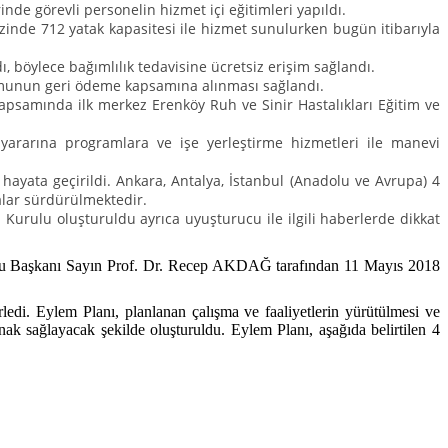
de görevli personelin hizmet içi eğitimleri yapıldı.
ezinde 712 yatak kapasitesi ile hizmet sunulurken bugün itibarıyla
, böylece bağımlılık tedavisine ücretsiz erişim sağlandı.
ormunun geri ödeme kapsamına alınması sağlandı.
kapsamında ilk merkez Erenköy Ruh ve Sinir Hastalıkları Eğitim ve
yararına programlara ve işe yerleştirme hizmetleri ile manevi
ayata geçirildi. Ankara, Antalya, İstanbul (Anadolu ve Avrupa) 4
malar sürdürülmektedir.
m Kurulu oluşturuldu ayrıca uyuşturucu ile ilgili haberlerde dikkat
ulu Başkanı Sayın Prof. Dr. Recep AKDAĞ tarafından 11 Mayıs 2018
edi. Eylem Planı, planlanan çalışma ve faaliyetlerin yürütülmesi ve
anak sağlayacak şekilde oluşturuldu. Eylem Planı, aşağıda belirtilen 4