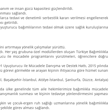
nanım ve insan gücü kapasitesi güçlendirildi.
alınması sağlandı.
larca tedavi ve denetimli serbestlik kararı verilmesi engellenerek
ı getirildi.
yuşturucu bağımlılarının tedavi olmak üzere sağlık kuruluşlarına
ni artırmaya yönelik çalışmalar yürüttü.
ldı. Her yaş grubuna özel modüllerden oluşan Türkiye Bağımlılıkla
ucu ile mücadele programlarını yürütmeleri, öğrencilere doğru
191 Uyuşturucu ile Mücadele Danışma ve Destek Hattı, 2015 yılında
prü görevi görmekte ve arayan kişinin ihtiyacına göre hizmet sunan
 Başakşehir-İstanbul, Atölye-İstanbul, Şanlıurfa, Düzce, Antalya)
amda ülke genelinde tüm aile hekimlerimize bağımlıkla mücadele
 danışmanlık sunması ve kişinin tedaviye yönlendirmesini yapması
şkin ve çocuk-ergen ruh sağlığı uzmanlarına yönelik bağımlılıkla
n şekilde görev alması sağlandı.