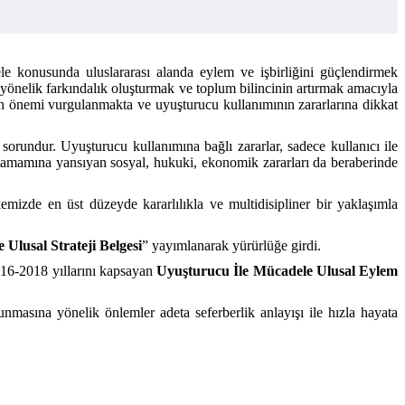
le konusunda uluslararası alanda eylem ve işbirliğini güçlendirmek
yönelik farkındalık oluşturmak ve toplum bilincinin artırmak amacıyla
ının önemi vurgulanmakta ve uyuşturucu kullanımının zararlarına dikkat
undur. Uyuşturucu kullanımına bağlı zararlar, sadece kullanıcı ile
un tamamına yansıyan sosyal, hukuki, ekonomik zararları da beraberinde
emizde en üst düzeyde kararlılıkla ve multidisipliner bir yaklaşımla
Ulusal Strateji Belgesi
” yayımlanarak yürürlüğe girdi.
2016-2018 yıllarını kapsayan
Uyuşturucu İle Mücadele Ulusal Eylem
masına yönelik önlemler adeta seferberlik anlayışı ile hızla hayata