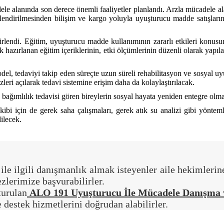
le alanında son derece önemli faaliyetler planlandı. Arzla mücadele al
çlendirilmesinden bilişim ve kargo yoluyla uyuşturucu madde satışları
irlendi. Eğitim, uyuşturucu madde kullanımının zararlı etkileri konus
k hazırlanan eğitim içeriklerinin, etki ölçümlerinin düzenli olarak yapı
, tedaviyi takip eden süreçte uzun süreli rehabilitasyon ve sosyal uyu
ri açılarak tedavi sistemine erişim daha da kolaylaştırılacak.
bağımlılık tedavisi gören bireylerin sosyal hayata yeniden entegre olm
bi için de gerek saha çalışmaları, gerek atık su analizi gibi yönteml
ilecek.
e ilgili danışmanlık almak isteyenler aile hekimlerin
lerimize başvurabilirler.
turulan
ALO 191 Uyuşturucu İle Mücadele Danışma v
e destek hizmetlerini doğrudan alabilirler.