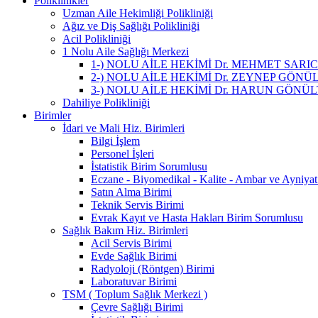
Poliklinikler
Uzman Aile Hekimliği Polikliniği
Ağız ve Diş Sağlığı Polikliniği
Acil Polikliniği
1 Nolu Aile Sağlığı Merkezi
1-) NOLU AİLE HEKİMİ Dr. MEHMET SARI
2-) NOLU AİLE HEKİMİ Dr. ZEYNEP GÖNÜ
3-) NOLU AİLE HEKİMİ Dr. HARUN GÖNÜ
Dahiliye Polikliniği
Birimler
İdari ve Mali Hiz. Birimleri
Bilgi İşlem
Personel İşleri
İstatistik Birim Sorumlusu
Eczane - Biyomedikal - Kalite - Ambar ve Ayniya
Satın Alma Birimi
Teknik Servis Birimi
Evrak Kayıt ve Hasta Hakları Birim Sorumlusu
Sağlık Bakım Hiz. Birimleri
Acil Servis Birimi
Evde Sağlık Birimi
Radyoloji (Röntgen) Birimi
Laboratuvar Birimi
TSM ( Toplum Sağlık Merkezi )
Çevre Sağlığı Birimi